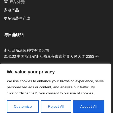
3C 产品外壳
家电产品
更多涂装生产线
与日鼎联络
浙江日鼎涂装科技有限公司
314100 中国浙江省浙江省嘉兴市嘉善县人民大道 2383 号
Tel：86-573-8910-3030 ext 203
We value your privacy
Fax：86-573-8910-3031
We use cookies to enhance your browsing experience, serve
E-mail：huang180@rihting.com
personalized ads or content, and analyze our traffic. By
clicking "Accept All", you consent to our use of cookies.
Customize
Reject All
Accept All
All Rights Reserved © 2023 Rihting Industrial Co., Ltd.